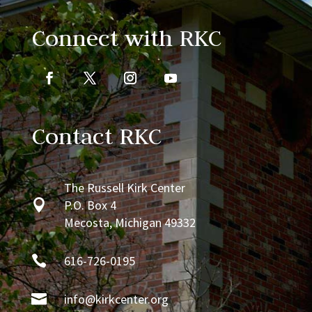
Connect with RKC
Contact RKC
The Russell Kirk Center

P.O. Box 4
Mecosta, Michigan 49332

616-726-0195

info@kirkcenter.org